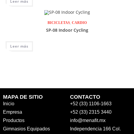
Leer más
,
BICICLETAS
CARDIO
SP-08 Indoor Cycling
Leer más
MAPA DE SITIO
CONTACTO
Inicio
+52 (33) 1106-1663
Empresa
+52 (33) 2315 3440
Productos
info@menafit.mx
Gimnasios Equipados
Independencia 166 Col.