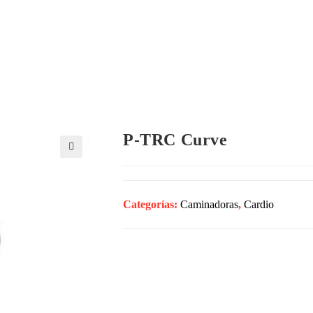
Inicio
Empresa
Productos
Gimna
P-TRC Curve
🔍
Categorías:
Caminadoras
,
Cardio