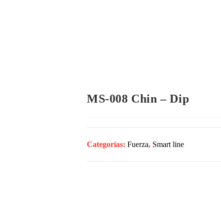
Inicio
Empresa
Productos
Gimna
MS-008 Chin – Dip
Categorías:
Fuerza
,
Smart line