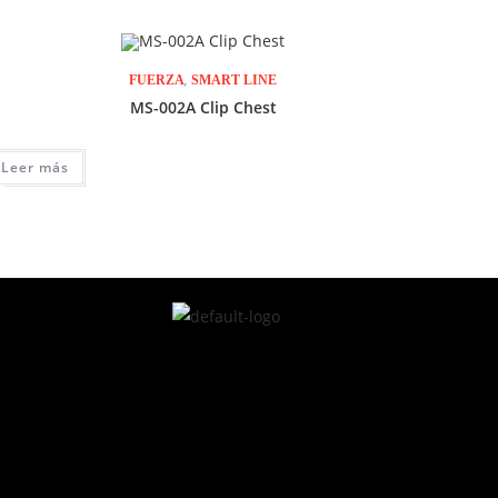
,
FUERZA
SMART LINE
MS-002A Clip Chest
Leer más