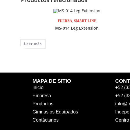
,
FUERZA
SMART LINE
MS-014 Leg Extension
Leer más
MAPA DE SITIO
CONT
Inicio
+52 (3
Empresa
+52 (3
Productos
info@m
Gimnasios Equipados
Indepe
Contáctanos
Centro