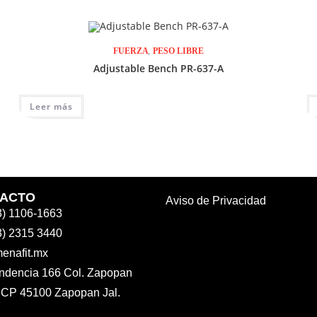
,
FUERZA
PESO LIBRE
Adjustable Bench PR-637-A
Leer más
ACTO
Aviso de Privacidad
3) 1106-1663
3) 2315 3440
enafit.mx
ndencia 166 Col. Zapopan
 CP 45100 Zapopan Jal.