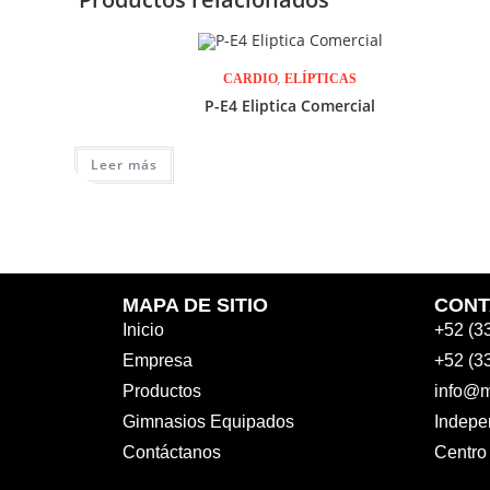
,
CARDIO
ELÍPTICAS
P-E4 Eliptica Comercial
Leer más
MAPA DE SITIO
CONT
Inicio
+52 (3
Empresa
+52 (3
Productos
info@m
Gimnasios Equipados
Indepe
Contáctanos
Centro