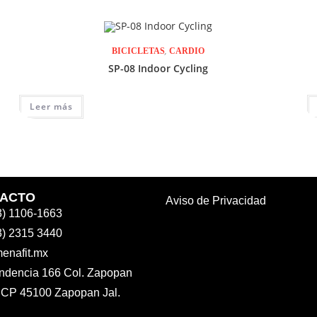
,
BICICLETAS
CARDIO
SP-08 Indoor Cycling
Leer más
ACTO
Aviso de Privacidad
3) 1106-1663
3) 2315 3440
enafit.mx
ndencia 166 Col. Zapopan
 CP 45100 Zapopan Jal.