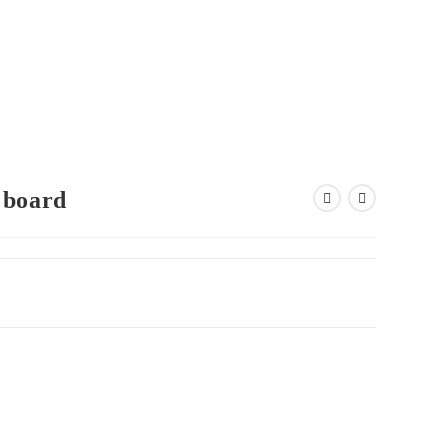
sios Equipados
Contacto
 board