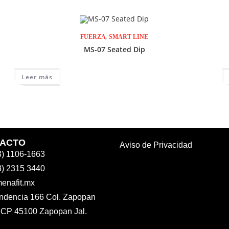
,
FUERZA
SMART LINE
MS-07 Seated Dip
Leer más
ACTO
Aviso de Privacidad
3) 1106-1663
3) 2315 3440
enafit.mx
ndencia 166 Col. Zapopan
 CP 45100 Zapopan Jal.