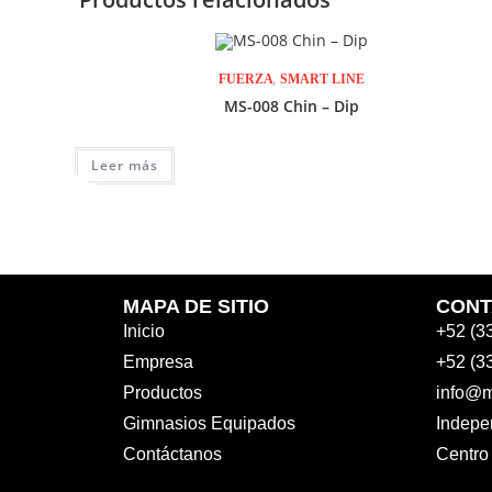
,
FUERZA
SMART LINE
MS-008 Chin – Dip
Leer más
MAPA DE SITIO
CONT
Inicio
+52 (3
Empresa
+52 (3
Productos
info@m
Gimnasios Equipados
Indepe
Contáctanos
Centro