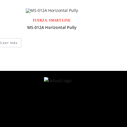
,
FUERZA
SMART LINE
MS-012A Horizontal Pully
Leer más