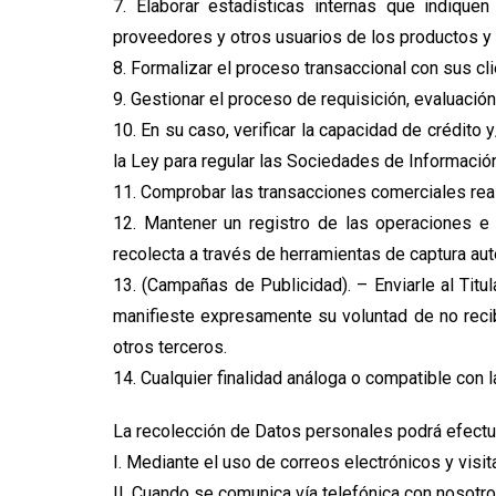
7. Elaborar estadísticas internas que indiqu
proveedores y otros usuarios de los productos y
8. Formalizar el proceso transaccional con sus cl
9. Gestionar el proceso de requisición, evaluació
10. En su caso, verificar la capacidad de crédito 
la Ley para regular las Sociedades de Información
11. Comprobar las transacciones comerciales real
12. Mantener un registro de las operaciones e
recolecta a través de herramientas de captura au
13. (Campañas de Publicidad). – Enviarle al Titu
manifieste expresamente su voluntad de no recib
otros terceros.
14. Cualquier finalidad análoga o compatible con l
La recolección de Datos personales podrá efectuar
I. Mediante el uso de correos electrónicos y visi
II. Cuando se comunica vía telefónica con nosotro